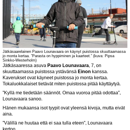
Jätkäsaarelainen Paavo Lounavaara on käynyt puistossa skuuttaamassa
jo monta kertaa. ”Parasta on hyppiminen ja kaarteet.” (kuva: Pipsa
Sinkko-Westerholm)
Jätkäsaaressa asuva
Paavo Lounavaara
, 7, on
skuuttaamassa puistossa ystävänsä
Einon
kanssa.
Kaverukset ovat käyneet puistossa jo monta kertaa.
Tokaluokkalaiset tietävät miten puistossa pitää käyttäytyä.
”Kyllä me tiedetään säännöt. Omaa vuoroa pitää odottaa”,
Lounavaara sanoo.
Hänen mukaansa isot tyypit ovat yleensä kivoja, mutta eivät
aina.
”Välillä ne huutaa että ei saa tulla eteen”, Lounavaara
kertoo.