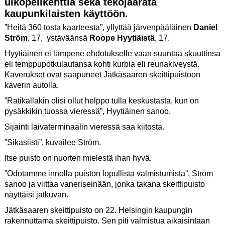
ulkopelikenttiä sekä tekojäärata
kaupunkilaisten käyttöön.
”Heitä 360 tosta kaarteesta”, yllyttää järvenpääläinen
Daniel
Ström
, 17, ystäväänsä
Roope Hyytiäistä
, 17.
Hyytiäinen ei lämpene ehdotukselle vaan suuntaa skuuttinsa
eli temppupotkulautansa kohti kurbia eli reunakiveystä.
Kaverukset ovat saapuneet Jätkäsaaren skeittipuistoon
kaverin autolla.
”Ratikallakin olisi ollut helppo tulla keskustasta, kun on
pysäkkikin tuossa vieressä”, Hyytiäinen sanoo.
Sijainti laivaterminaalin vieressä saa kiitosta.
”Sikasiisti”, kuvailee Ström.
Itse puisto on nuorten mielestä ihan hyvä.
”Odotamme innolla puiston lopullista valmistumista”, Ström
sanoo ja viittaa vaneriseinään, jonka takana skeittipuisto
näyttäisi jatkuvan.
Jätkäsaaren skeittipuisto on 22. Helsingin kaupungin
rakennuttama skeittipuisto. Sen piti valmistua aikaisintaan