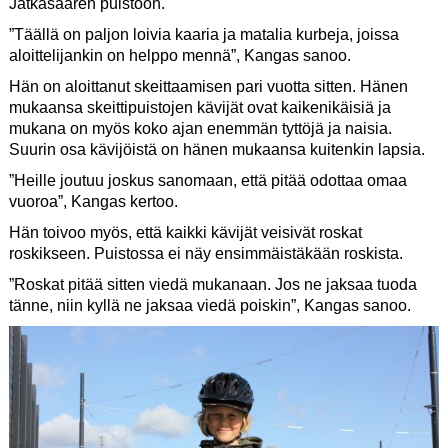
Jätkäsaaren puistoon.
”Täällä on paljon loivia kaaria ja matalia kurbeja, joissa
aloittelijankin on helppo mennä”, Kangas sanoo.
Hän on aloittanut skeittaamisen pari vuotta sitten. Hänen
mukaansa skeittipuistojen kävijät ovat kaikenikäisiä ja
mukana on myös koko ajan enemmän tyttöjä ja naisia.
Suurin osa kävijöistä on hänen mukaansa kuitenkin lapsia.
”Heille joutuu joskus sanomaan, että pitää odottaa omaa
vuoroa”, Kangas kertoo.
Hän toivoo myös, että kaikki kävijät veisivät roskat
roskikseen. Puistossa ei näy ensimmäistäkään roskista.
”Roskat pitää sitten viedä mukanaan. Jos ne jaksaa tuoda
tänne, niin kyllä ne jaksaa viedä poiskin”, Kangas sanoo.