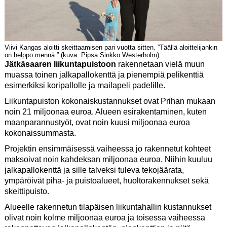
Viivi Kangas aloitti skeittaamisen pari vuotta sitten. ”Täällä aloittelijankin
on helppo mennä.” (kuva: Pipsa Sinkko Westerholm)
Jätkäsaaren liikuntapuistoon
rakennetaan vielä muun
muassa toinen jalkapallokenttä ja pienempiä pelikenttiä
esimerkiksi koripallolle ja mailapeli padelille.
Liikuntapuiston kokonaiskustannukset ovat Prihan mukaan
noin 21 miljoonaa euroa. Alueen esirakentaminen, kuten
maanparannustyöt, ovat noin kuusi miljoonaa euroa
kokonaissummasta.
Projektin ensimmäisessä vaiheessa jo rakennetut kohteet
maksoivat noin kahdeksan miljoonaa euroa. Niihin kuuluu
jalkapallokenttä ja sille talveksi tuleva tekojäärata,
ympäröivät piha- ja puistoalueet, huoltorakennukset sekä
skeittipuisto.
Alueelle rakennetun tilapäisen liikuntahallin kustannukset
olivat noin kolme miljoonaa euroa ja toisessa vaiheessa