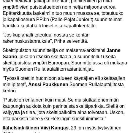
rakennettavan jalkapallokentän, pienkenttien ja niitä
ympäröivien puistoalueiden noin neljä miljoona euroa.
Epätarkkuutta laskelmiin tuo muun muassa se, toteutuuko
jalkapalloseura PPJ:n (Pallo-Pojat Juniorit) suunnitelmat
hankkia kuplahalli toiselle jalkapallokentälle.
”Jos kuplahalli toteutuu, nostaa se kentän
rakennuskustannuksia”, Priha selventää.
Skeittipuiston suunnittelija on maisema-arkkitehti
Janne
Saario
, joka on itsekin skeittaaja ja suunnitellut useita
skeittipuistoja ympäri Euroopan. Suunnittelussa oli mukana
myös Suomen Rullalautaliiton asiantuntijat.
”Työssä otettiin huomioon alueen käyttäjien eli skeittaajien
mielipiteet”,
Anssi Paukkunen
Suomen Rullalautaliitosta
kertoo.
”Puisto on erilainen kuin muut. Se muistuttaa enemmän
kaupungin aukiota kuin perinteistä skeittiparkkia. Siellä on
väljyyttä ja tilaa, jota skeittipaikoilta aina toivotaan. Uskon,
että parkista tulee yksi Helsingin suosituimmista.”
Itähelsinkiläinen
Viivi Kangas
, 29, on myös tyytyväinen