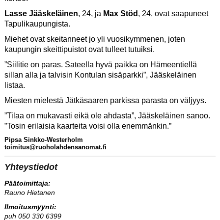
Lasse Jääskeläinen
, 24, ja
Max Stöd
, 24, ovat saapuneet
Tapulikaupungista.
Miehet ovat skeitanneet jo yli vuosikymmenen, joten
kaupungin skeittipuistot ovat tulleet tutuiksi.
”Siilitie on paras. Sateella hyvä paikka on Hämeentiellä
sillan alla ja talvisin Kontulan sisäparkki”, Jääskeläinen
listaa.
Miesten mielestä Jätkäsaaren parkissa parasta on väljyys.
”Tilaa on mukavasti eikä ole ahdasta”, Jääskeläinen sanoo.
”Tosin erilaisia kaarteita voisi olla enemmänkin.”
Pipsa Sinkko-Westerholm
toimitus@ruoholahdensanomat.fi
Yhteystiedot
Päätoimittaja:
Rauno Hietanen
Ilmoitusmyynti:
puh 050 330 6399