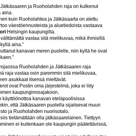
 Jätkäsaaren ja Ruoholahden raja on kulkenut
 aina.
nen kuin Ruoholahtea ja Jätkäsaarta on alettu
too väestöennusteista ja aluetiedoista vastaava
ori
Helsingin kaupungilta.
välttämättä vastaa sitä mielikuvaa, mikä ihmisillä
 kyllä aina.”
uuttanut kanavan meren puolelle, niin kyllä he ovat
lkaen.”
rojaossa Ruoholahden ja Jätkäsaaren raja
ä raja vastaa osin paremmin sitä mielikuvaa,
n asukkaat itsensä mieltävät.
rot ovat Postin oma järjestelmä, joka ei liity
toimen kaupunginosa­jakoon.
n käyttöönottoa kanavan eteläpuolisissa
ekin, että Jätkäsaaren puolella sijaitsevat muun
sto ja Ruoholahden nuorisotalo.
iis tietämättään olla jätkäsaarelainen. Tiettyyn
minen ei kuitenkaan ole kaupungin päätettävissä,