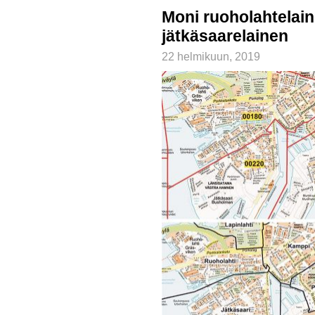
Moni ruoholahtelain
jätkäsaarelainen
22 helmikuun, 2019