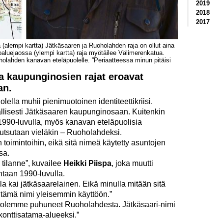
2019
2018
2017
(alempi kartta) Jätkäsaaren ja Ruoholahden raja on ollut aina
aluejaossa (ylempi kartta) raja myötäilee Välimerenkatua.
holahden kanavan eteläpuolelle. ”Periaatteessa minun pitäisi
a kaupunginosien rajat eroavat
an.
lla muhii pienimuotoinen identiteettikriisi.
allisesti Jätkäsaaren kaupunginosaan. Kuitenkin
1990-luvulla, myös kanavan eteläpuolisia
a kutsutaan vieläkin – Ruoholahdeksi.
n toimintoihin, eikä sitä nimeä käytetty asuntojen
sa.
tilanne”, kuvailee
Heikki Piispa
, joka muutti
ntaan 1990-luvulla.
lla kai jätkäsaarelainen. Eikä minulla mitään sitä
in tämä nimi yleisemmin käyttöön.”
e olemme puhuneet Ruoholahdesta. Jätkäsaari-nimi
i konttisatama-alueeksi.”