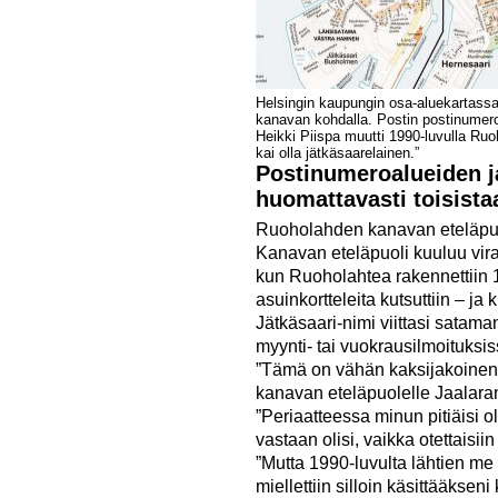
Helsingin kaupungin osa-aluekartassa 
kanavan kohdalla. Postin postinumero
Heikki Piispa muutti 1990-luvulla Ruo
kai olla jätkäsaarelainen.”
Postinumeroalueiden j
huomattavasti toisista
Ruoholahden kanavan eteläpuole
Kanavan eteläpuoli kuuluu vir
kun Ruoholahtea rakennettiin 
asuinkortteleita kutsuttiin – j
Jätkäsaari-nimi viittasi satama
myynti- tai vuokrausilmoituksis
”Tämä on vähän kaksijakoinen 
kanavan eteläpuolelle Jaalara
”Periaatteessa minun pitiäisi o
vastaan olisi, vaikka otettaisi
”Mutta 1990-luvulta lähtien m
miellettiin silloin käsittääksen