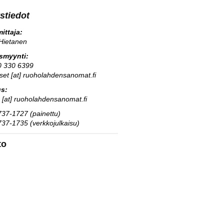
stiedot
ittaja:
Hietanen
usmyynti:
0 330 6399
kset [at] ruoholahdensanomat.fi
us:
s [at] ruoholahdensanomat.fi
37-1727 (painettu)
37-1735 (verkkojulkaisu)
to