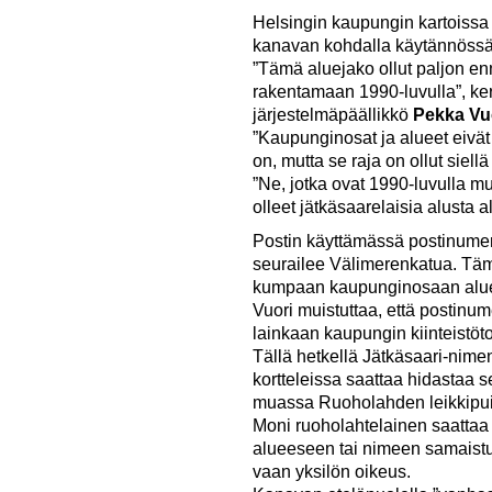
Helsingin kaupungin kartoissa
kanavan kohdalla käytännössä
”Tämä aluejako ollut paljon en
rakentamaan 1990-luvulla”, ker
järjestelmäpäällikkö
Pekka Vu
”Kaupunginosat ja alueet eivät 
on, mutta se raja on ollut siellä
”Ne, jotka ovat 1990-luvulla m
olleet jätkäsaarelaisia alusta a
Postin käyttämässä postinume
seurailee Välimerenkatua. Täm
kumpaan kaupunginosaan aluee
Vuori muistuttaa, että postinume
lainkaan kaupungin kiinteistö
Tällä hetkellä Jätkäsaari-nime
kortteleissa saattaa hidastaa s
muassa Ruoholahden leikkipui
Moni ruoholahtelainen saattaa s
alueeseen tai nimeen samaistu
vaan yksilön oikeus.