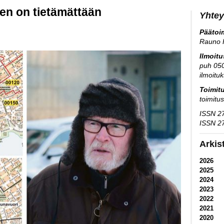
en on tietämättään
Yhtey
Päätoim
Rauno 
Ilmoit
puh 05
ilmoitu
Toimit
toimitu
ISSN 27
ISSN 27
Arkis
2026
2025
2024
2023
2022
2021
2020