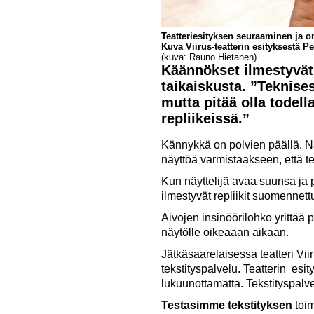
Teatteriesityksen seuraaminen ja o
Kuva Viirus-teatterin esityksestä P
(kuva: Rauno Hietanen)
Käännökset ilmestyvät
taikaiskusta. ”Teknises
mutta pitää olla todel
repliikeissä.”
Kännykkä on polvien päällä. Nä
näyttöä varmistaakseen, että te
Kun näyttelijä avaa suunsa ja 
ilmestyvät repliikit suomennett
Aivojen insinöörilohko yrittää
näytölle oikeaaan aikaan.
Jätkäsaarelaisessa teatteri Vii
tekstityspalvelu. Teatterin esit
lukuunottamatta. Tekstityspalv
Testasimme tekstityksen
toim