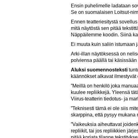
Ensin puhelimelle ladataan so
Se on suomalaisen Loitsut-nim
Ennen teatteriesitystä sovellus 
mitä näytöstä sen pitää tekstitt
Näppäilemme koodin. Siinä kai
Ei muuta kuin saliin istumaan 
Arki-illan näytöksessä on nel
polviensa päällä tai käsissään 
Aluksi suomennosteksti
tunt
käännökset alkavat ilmestyvät o
”Meillä on henkilö joka manuaa
kuulee repliikkejä. Yleensä tä
Viirus-teatterin tiedotus- ja m
”Teknisesti tämä ei ole siis mit
skarppina, että pysyy mukana r
”Vaikeuksia aiheuttavat joidenk
repliikit, tai jos repliikkien jä
pitää korjata tilanne tekstityk