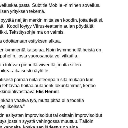
velluskaupasta Subtitle Mobile -niminen sovellus.
isen yrityksen tekemä.
pyytää neljän merkin mittaisen koodin, jotta tietäisi,
ää. Koodi löytyy Viirus-teatterin aulan pöydältä.
kki. Tekstitysohjelma on valmis.
ja odottamaan esityksen alkua.
isenkymmentä katsojaa. Noin kymmenellä heistä on
puhelin, josta vuorosanoja voi vilkuilla.
uu tulevan pienellä viiveellä, mutta sitten
ikea-aikaisesti näytölle.
lisesti painaa niitä eteenpäin sitä mukaan kun
tä tehtävää hoitaa aulahenkilökuntamme”, kertoo
arkkinointivastaava
Elis Henell
.
enkään vaativa työ, mutta pitää olla todella
epliikeissä.”
in esitysten improvisoidut tai osittain improvisoidut
rjestys jostain syystä vahingossa muuttuu. Tällöin
sen kannalta, koska sen järjestys on aina