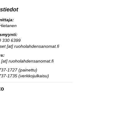
stiedot
ittaja:
Hietanen
usmyynti:
0 330 6399
kset [at] ruoholahdensanomat.fi
us:
s [at] ruoholahdensanomat.fi
37-1727 (painettu)
37-1735 (verkkojulkaisu)
to