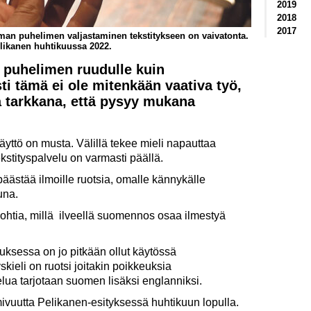
2019
2018
2017
man puhelimen valjastaminen tekstitykseen on vaivatonta.
elikanen huhtikuussa 2022.
 puhelimen ruudulle kuin
ti tämä ei ole mitenkään vaativa työ,
la tarkkana, että pysyy mukana
yttö on musta. Välillä tekee mieli napauttaa
kstityspalvelu on varmasti päällä.
päästää ilmoille ruotsia, omalle kännykälle
una.
 pohtia, millä ilveellä suomennos osaa ilmestyä
ruksessa on jo pitkään ollut käytössä
yskieli on ruotsi joitakin poikkeuksia
elua tarjotaan suomen lisäksi englanniksi.
ivuutta Pelikanen-esityksessä huhtikuun lopulla.