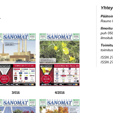
Yhtey
Päätoim
.
Rauno 
Ilmoit
puh 05
ilmoitu
Toimit
toimitu
ISSN 27
ISSN 27
3/016
4/2016