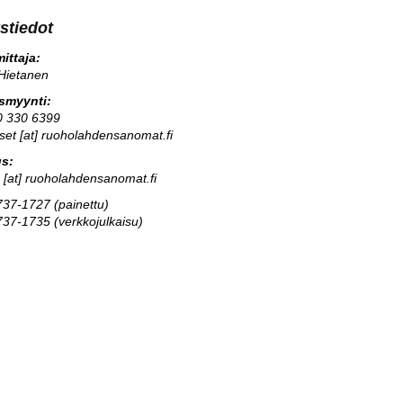
stiedot
ittaja:
Hietanen
usmyynti:
0 330 6399
kset [at] ruoholahdensanomat.fi
us:
s [at] ruoholahdensanomat.fi
37-1727 (painettu)
37-1735 (verkkojulkaisu)