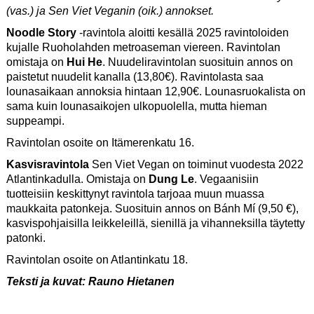
(vas.) ja Sen Viet Veganin (oik.) annokset.
Noodle Story
-ravintola aloitti kesällä 2025 ravintoloiden
kujalle Ruoholahden metro­aseman viereen. Ravintolan
omistaja on
Hui He
. Nuudeliravintolan suosituin annos on
paistetut nuudelit kanalla (13,80€). Ravintolasta saa
lounasaikaan annoksia hintaan 12,90€. Lounasruokalista on
sama kuin lounasaikojen ulkopuolella, mutta hieman
suppeampi.
Ravintolan osoite on Itämerenkatu 16.
Kasvisravintola
Sen Viet Vegan on toiminut vuodesta 2022
Atlantinkadulla. Omistaja on
Dung Le
. Vegaanisiin
tuotteisiin keskittynyt ravintola tarjoaa muun muassa
maukkaita patonkeja. Suosituin annos on Bánh Mí (9,50 €),
kasvispohjaisilla leikkeleillä, sienillä ja vihanneksilla täytetty
patonki.
Ravintolan osoite on Atlantinkatu 18.
Teksti ja kuvat: Rauno Hietanen