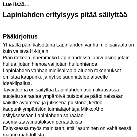
Lue lisää…
Lapinlahden erityisyys pitää säilyttää
Pääkirjoitus
Ylhäältä päin katsottuna Lapinlahden vanha mielisairaala on
kuin valtava H-kirjain.
Pian ratkeaa, näemmekö Lapinlahdessa lähivuosina jotain
hullua, jotain hienoa vai jotain hullunhienoa.
Lapinlahden vanhan mielisairaala-alueen rakennukset
omistaa kaupunki, ja nyt se suunnittelee alueelle
ideakilpailua.
Tavoitteena on säilyttää Lapinlahden asemakaavassa
suojeltu sairaalaa ympäröivä puistoalue pääpiirteissään
kaikille avoimena ja julkisena puistona, kertoo
kaupunkiympäristön toimialajohtaja Mikko Aho
esityksessään Lapinlahden sairaalan
asemakaavamuutoksen periaatteista.
Esityksessä myös mainitaan, että ”asuminen on vähäisessä
määrin mahdollista,