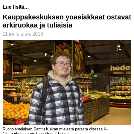
Lue lisää…
Kauppakeskuksen yöasiakkaat ostavat
arkiruokaa ja tuliaisia
11 joulukuun, 2018
Ruoholahtelaisen Santtu Kuikan mielestä parasta öisessä K-
Citymarketissa ovat jonottomat kassat.