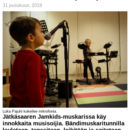
31 joulukuun, 2018
Luka Pajuhi kokeilee mikrofonia.
Jätkäsaaren Jamkids-muskarissa käy
innokkaita musisoijia. Bändimuskaritunnilla