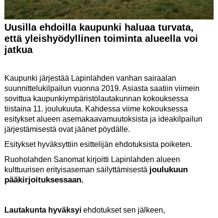
Uusilla ehdoilla kaupunki haluaa turvata,
että yleishyödyllinen toiminta alueella voi
jatkua
Kaupunki järjestää Lapinlahden vanhan sairaalan
suunnittelukilpailun vuonna 2019. Asiasta saatiin viimein
sovittua kaupunkiympäristölautakunnan kokouksessa
tiistaina 11. joulukuuta. Kahdessa viime kokouksessa
esitykset alueen asemakaavamuutoksista ja ideakilpailun
järjestämisestä ovat jäänet pöydälle.
Esitykset hyväksyttiin esittelijän ehdotuksista poiketen.
Ruoholahden Sanomat kirjoitti Lapinlahden alueen
joulukuun
kulttuurisen erityisaseman säilyttämisestä
pääkirjoituksessaan.
Lautakunta hyväksyi
ehdotukset sen jälkeen,