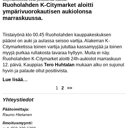
Ruoholahden K-Citymarket aloitti
ympärivuorokautisen aukiolonsa
marraskuussa.
Tiistaiyönä klo 00.45 Ruoholahden kauppakeskuksen
pääovi on auki ja aulassa seisoo vartija. Alakerran K-
Citymarketissa toinen vartija jututtaa kassamyyjää ja toinen
myyjä purkaa rullakosta tavaraa hyllyyn. Muita ei näy.
Ruoholahden K-Citymarket aloitti 24h-aukiolot marraskuun
12. päivä. Kauppias
Tero Huhtalan
mukaan alku on sujunut
hyvin ja palaute ollut positiivista.
Lue lisää…
1
2
>>
Yhteystiedot
Päätoimittaja:
Rauno Hietanen
Ilmoitusmyynti: