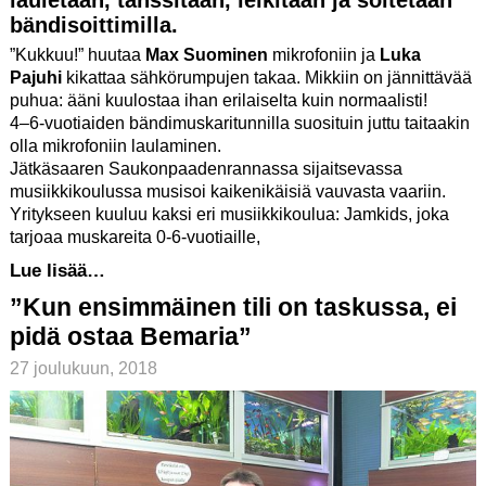
lauletaan, tanssitaan, leikitään ja soitetaan
bändisoittimilla.
”Kukkuu!” huutaa
Max Suominen
mikrofoniin ja
Luka
Pajuhi
kikattaa sähkörumpujen takaa. Mikkiin on jännittävää
puhua: ääni kuulostaa ihan erilaiselta kuin normaalisti!
4–6-vuotiaiden bändimuskaritunnilla suosituin juttu taitaakin
olla mikrofoniin laulaminen.
Jätkäsaaren Saukonpaadenrannassa sijaitsevassa
musiikkikoulussa musisoi kaikenikäisiä vauvasta vaariin.
Yritykseen kuuluu kaksi eri musiikkikoulua: Jamkids, joka
tarjoaa muskareita 0-6-vuotiaille,
Lue lisää…
”Kun ensimmäinen tili on taskussa, ei
pidä ostaa Bemaria”
27 joulukuun, 2018