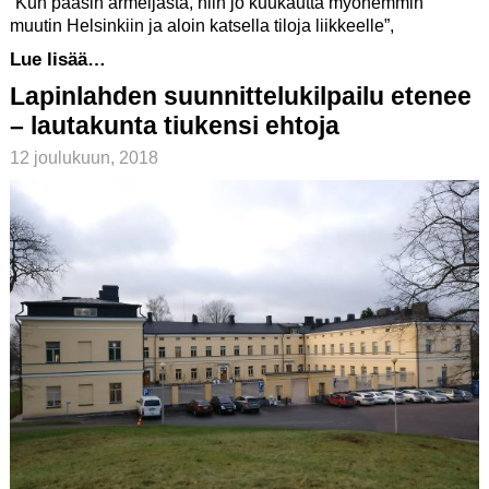
”Kun pääsin armeijasta, niin jo kuukautta myöhemmin
muutin Helsinkiin ja aloin katsella tiloja liikkeelle”,
Lue lisää…
Lapinlahden suunnittelukilpailu etenee
– lautakunta tiukensi ehtoja
12 joulukuun, 2018