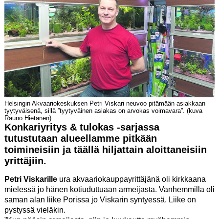
Helsingin Akvaariokeskuksen Petri Viskari neuvoo pitämään asiakkaan
tyytyväisenä, sillä ”tyytyväinen asiakas on arvokas voimavara”. (kuva
Rauno Hietanen)
Konkariyritys & tulokas -sarjassa
tutustutaan alueellamme pitkään
toimineisiin ja täällä hiljattain aloittaneisiin
yrittäjiin.
Petri Viskarille
ura akvaariokauppayrittäjänä oli kirkkaana
mielessä jo hänen kotiuduttuaan armeijasta. Vanhemmilla oli
saman alan liike Porissa jo Viskarin syntyessä. Liike on
pystyssä vieläkin.