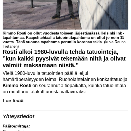
Kimmo Rosti on ollut vuodesta toiseen järjestämässä Helsinki Ink -
tapahtumaa. Kaapelitehtaalla tatuointitapahtuma on ollut jo noin 15
vuotta. Tänä vuonna tapahtuma peruttiin koronan takia.
(kuva Rauno
Hietanen)
Rosti alkoi 1980-luvulla tehdä tatuointeja,
”kun kaikki pyysivät tekemään niitä ja olivat
valmiit maksamaan niistä.”
Vielä 1980-luvulla tatuointien päällä leijui
hämäräperäisyyden leima. Ruoholahtelainen konkaritatuoija
Kimmo Rosti
on seurannut aitiopaikalta, kuinka tatuointiala
on muuttunut alakulttuurista valtavirraksi.
Lue lisää…
Yhteystiedot
Päätoimittaja: