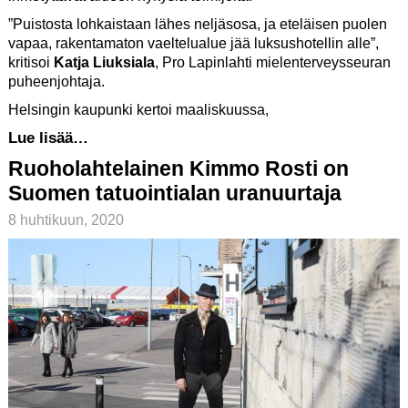
”Puistosta lohkaistaan lähes neljäsosa, ja eteläisen puolen
vapaa, rakentamaton vaeltelualue jää luksushotellin alle”,
kritisoi
Katja Liuksiala
, Pro Lapinlahti mielenterveysseuran
puheenjohtaja.
Helsingin kaupunki kertoi maaliskuussa,
Lue lisää…
Ruoholahtelainen Kimmo Rosti on
Suomen tatuointialan uranuurtaja
8 huhtikuun, 2020