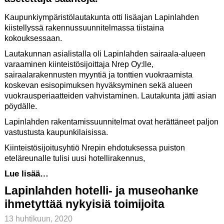
Kaupunkiympäristölautakunta otti lisäajan Lapinlahden
kiistellyssä rakennussuunnitelmassa tiistaina
kokouksessaan.
Lautakunnan asialistalla oli Lapinlahden sairaala-alueen
varaaminen kiinteistösijoittaja Nrep Oy:lle,
sairaalarakennusten myyntiä ja tonttien vuokraamista
koskevan esisopimuksen hyväksyminen sekä alueen
vuokrausperiaatteiden vahvistaminen. Lautakunta jätti asian
pöydälle.
Lapinlahden rakentamissuunnitelmat ovat herättäneet paljon
vastustusta kaupunkilaisissa.
Kiinteistösijoitusyhtiö Nrepin ehdotuksessa puiston
eteläreunalle tulisi uusi hotellirakennus,
Lue lisää…
Lapinlahden hotelli- ja museohanke
ihmetyttää nykyisiä toimijoita
13 huhtikuun, 2020