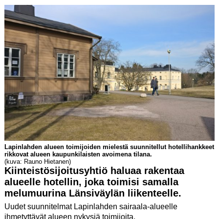
Lapinlahden alueen toimijoiden mielestä suunnitellut hotellihankkeet
rikkovat alueen kaupunkilaisten avoimena tilana.
(kuva: Rauno Hietanen)
Kiinteistösijoitusyhtiö haluaa rakentaa
alueelle hotellin, joka toimisi samalla
melumuurina Länsiväylän liikenteelle.
Uudet suunnitelmat Lapinlahden sairaala-alueelle
ihmetyttävät alueen nykysiä toimijoita.