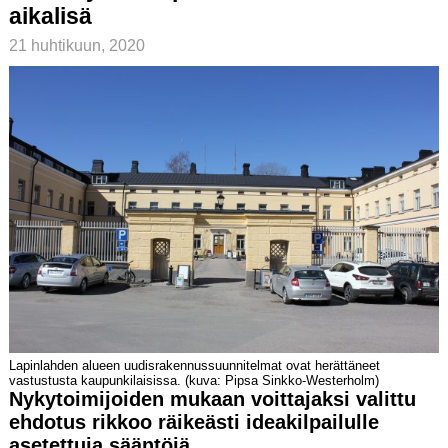
aikalisä
21 huhtikuun, 2020
Lapinlahden alueen uudisrakennussuunnitelmat ovat herättäneet
vastustusta kaupunkilaisissa. (kuva: Pipsa Sinkko-Westerholm)
Nykytoimijoiden mukaan voittajaksi valittu
ehdotus rikkoo räikeästi ideakilpailulle
asetettuja sääntöjä.