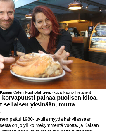
 Kaisan Cafen Ruoholahteen.
(kuva Rauno Hietanen)
korvapuusti painaa puolisen kiloa.
t sellaisen yksinään, mutta
.
inen
päätti 1980-luvulla myydä kahvilassaan
öksestä on jo yli kolmekymmentä vuotta, ja Kaisan