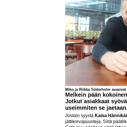
Miko ja Riikka Söderholm avasivat
Melkein pään kokoinen 
Jotkut asiakkaat syövä
useimmiten se jaetaan
Jostain syystä
Kaisa Hännikä
jättikorvapuusteja. Siitä päät