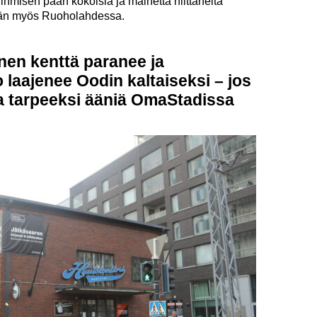
ihmisen pään kokoisia ja mainetta niittäneitä
yään myös Ruoholahdessa.
en kenttä paranee ja
 laajenee Oodin kaltaiseksi – jos
a tarpeeksi ääniä OmaStadissa