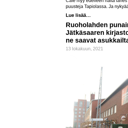
Cafe myy edelleen näitä lähes 
puusteja Tapiolassa. Ja nyk
Lue lisää…
Ruoholahden punain
Jätkäsaaren kirjasto
ne saavat asukkailt
13 lokakuun, 2021