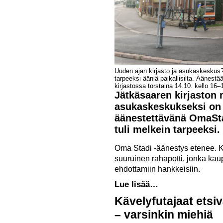
Uuden ajan kirjasto ja asukaskeskus?
tarpeeksi ääniä paikallisilta. Äänestä
kirjastossa torstaina 14.10. kello 16
Jätkäsaaren kirjaston
asukaskeskukseksi on 
äänestettävänä OmaSta
tuli melkein tarpeeksi.
Oma Stadi -äänestys etenee. 
suuruinen rahapotti, jonka kau
ehdottamiin hankkeisiin.
Lue lisää…
Kävelyfutajaat etsiv
– varsinkin miehiä