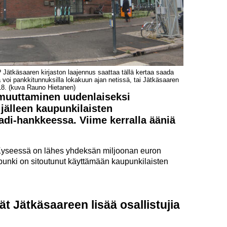
 Jätkäsaaren kirjaston laajennus saattaa tällä kertaa saada
ä voi pankkitunnuksilla lokakuun ajan netissä, tai Jätkäsaaren
–18. (kuva Rauno Hietanen)
 muuttaminen uudenlaiseksi
jälleen kaupunkilaisten
di-hankkeessa. Viime kerralla ääniä
Kyseessä on lähes yhdeksän miljoonan euron
punki on sitoutunut käyttämään kaupunkilaisten
ät Jätkäsaareen lisää osallistujia