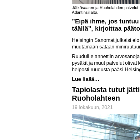
Jätkäsaaren ja Ruoholahden palvelut 
Atlantinsillalta.
”Eipä ihme, jos tuntuu
täällä”, kirjoittaa pää
Helsingin Sanomat julkaisi elok
muutamaan sataan miniruutuu
Ruuduille annettiin arvosanoja 
pysäkit ja muut palvelut olivat 
helposti ruudusta pääsi Helsin
Lue lisää…
Tapiolasta tutut jät
Ruoholahteen
19 lokakuun, 2021