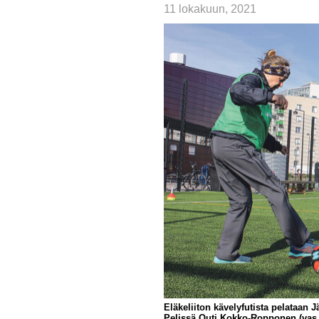
11 lokakuun, 2021
Eläkeliiton kävelyfutista pelataan
Pelissä Outi Kokko-Ropponen (vas.)