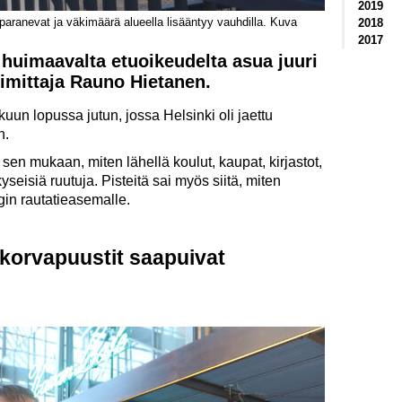
2019
paranevat ja väkimäärä alueella lisääntyy vauhdilla. Kuva
2018
2017
 huimaavalta etuoikeudelta asua juuri
toimittaja Rauno Hietanen.
uun lopussa jutun, jossa Helsinki oli jaettu
n.
sen mukaan, miten lähellä koulut, kaupat, kirjastot,
kyseisiä ruutuja. Pisteitä sai myös siitä, miten
gin rautatieasemalle.
tikorvapuustit saapuivat