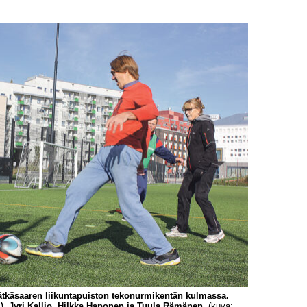
 Jätkäsaaren liikuntapuiston tekonurmikentän kulmassa.
, Jyri Kallio, Hilkka Haponen ja Tuula Rämänen.
(kuva: