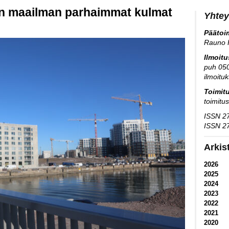
ein maailman parhaimmat kulmat
Yhtey
Päätoim
Rauno 
Ilmoit
puh 05
ilmoitu
Toimit
toimitu
ISSN 27
ISSN 27
Arkis
2026
2025
2024
2023
2022
2021
2020