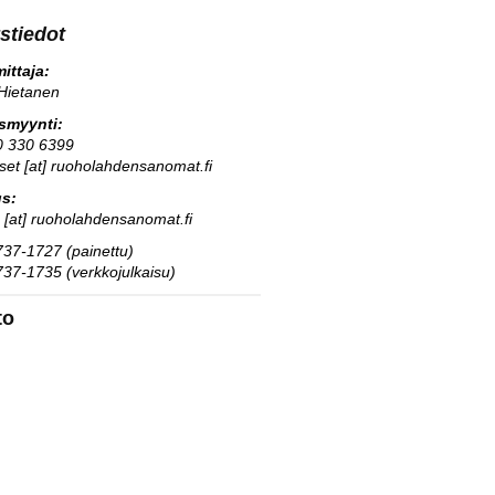
stiedot
ittaja:
Hietanen
usmyynti:
0 330 6399
kset [at] ruoholahdensanomat.fi
us:
s [at] ruoholahdensanomat.fi
37-1727 (painettu)
37-1735 (verkkojulkaisu)
to