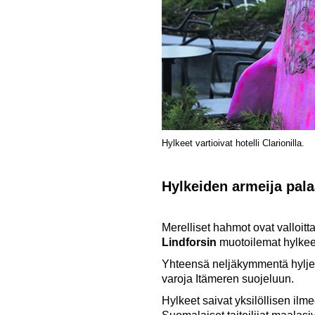
Hylkeet vartioivat hotelli Clarionilla.
Hylkeiden armeija pal
Merelliset hahmot ovat valloi
Lindforsin
muotoilemat hylkeet
Yhteensä neljäkymmentä hyljet
varoja Itämeren suojeluun.
Hylkeet saivat yksilöllisen il