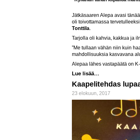
Jätkäsaaren Alepa avasi tänää
oli toivottamassa tervetullee
Tonttila
.
Tarjolla oli kahvia, kakkua ja i
”Me tullaan vähän niin kuin h
mahdollisuuksia kasvavana alu
Alepaa lähes vastapäätä on K-
Lue lisää…
Kaapelitehdas lupa
23 elokuun, 2017