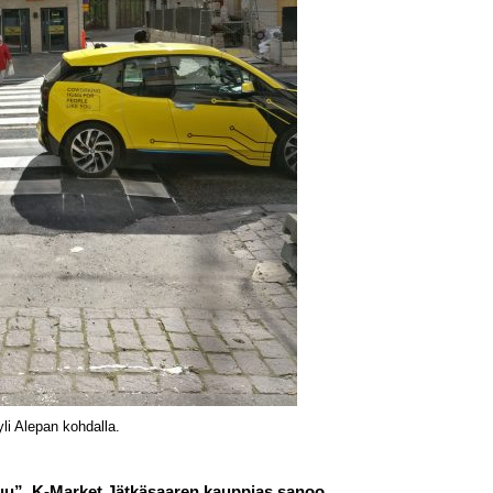
li Alepan kohdalla.
tuu”, K-Market Jätkäsaaren kauppias sanoo.