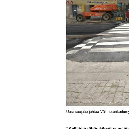
Uusi suojatie johtaa Välimerenkadun y
”Kyllähän tähän kilpailua mah