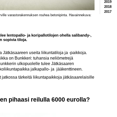
2019
2018
2017
yville varastorakennuksen rouhea betonipinta. Havainnekuva:
lee lentopallo- ja koripallotilojen ohella salibandy-,
 sopivia tiloja.
Jätkäsaareen useita liikuntatiloja ja -paikkoja.
aikka on Bunkkeri: tuhansia neliömetrejä
. Bunkkerin ulkopuolelle tulee Jätkäsaaren
koliikuntapaikka jalkapallo- ja jääkenttineen.
t jatkossa tärkeitä liikuntapaikkoja jätkäsaarelaisille
een pihaasi reilulla 6000 eurolla?