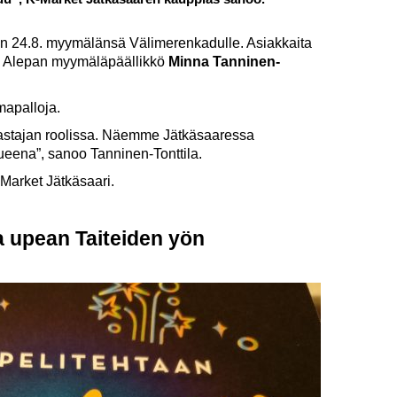
n 24.8. myymälänsä Välimerenkadulle. Asiakkaita
ksi Alepan myymäläpäällikkö
Minna Tanninen-
lmapalloja.
aastajan roolissa. Näemme Jätkäsaaressa
eena”, sanoo Tanninen-Tonttila.
Market Jätkäsaari.
a upean Taiteiden yön