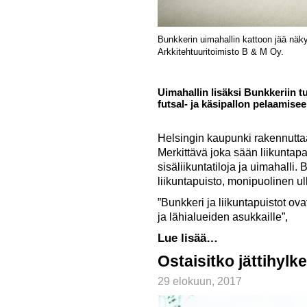
Bunkkerin uimahallin kattoon jää näk
Arkkitehtuuritoimisto B & M Oy.
Uimahallin lisäksi Bunkkeriin tu
futsal- ja käsipallon pelaamiseen
Helsingin kaupunki rakennuttaa 
Merkittävä joka sään liikuntap
sisäliikuntatiloja ja uimahalli
liikuntapuisto, monipuolinen ul
”Bunkkeri ja liikuntapuistot ova
ja lähialueiden asukkaille”,
Lue lisää…
Ostaisitko jättihylk
29 elokuun, 2017