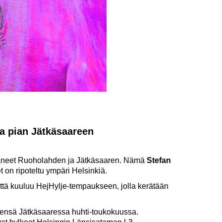
aa pian Jätkäsaareen
ttaneet Ruoholahden ja Jätkäsaaren. Nämä
Stefan
 on ripoteltu ympäri Helsinkiä.
tä kuuluu HejHylje-tempaukseen, jolla kerätään
meensä Jätkäsaaressa huhti-toukokuussa.