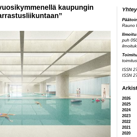
 vuosikymmenellä kaupungin
Yhtey
arrastusliikuntaan”
Päätoim
Rauno 
Ilmoit
puh 05
ilmoitu
Toimit
toimitu
ISSN 27
ISSN 27
Arkis
2026
2025
2024
2023
2022
2021
2020