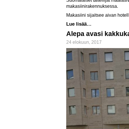
Suomalaiset taiteilijat maalas
makasiinirakennuksessa.
Makasiini sijaitsee aivan hotell
Lue lisää…
Alepa avasi kakkuka
24 elokuun, 2017