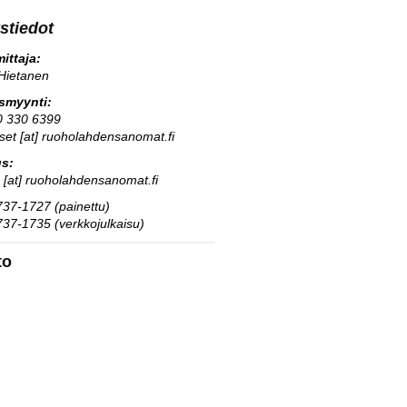
stiedot
ittaja:
Hietanen
usmyynti:
0 330 6399
kset [at] ruoholahdensanomat.fi
us:
s [at] ruoholahdensanomat.fi
37-1727 (painettu)
37-1735 (verkkojulkaisu)
to