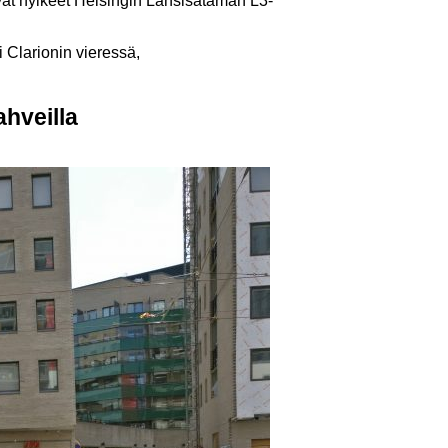
ivat hylkeet Helsingin Länsisataman L3-
i Clarionin vieressä,
hveilla