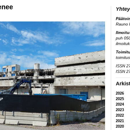
enee
Yhtey
Päätoim
Rauno 
Ilmoit
puh 05
ilmoitu
Toimit
toimitu
ISSN 27
ISSN 27
Arkis
2026
2025
2024
2023
2022
2021
2020