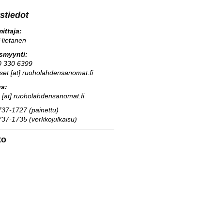
stiedot
ittaja:
Hietanen
usmyynti:
0 330 6399
kset [at] ruoholahdensanomat.fi
us:
s [at] ruoholahdensanomat.fi
37-1727 (painettu)
37-1735 (verkkojulkaisu)
to