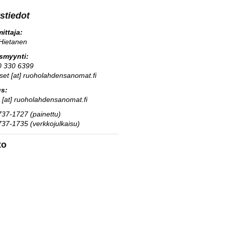
stiedot
ittaja:
Hietanen
usmyynti:
0 330 6399
kset [at] ruoholahdensanomat.fi
us:
s [at] ruoholahdensanomat.fi
37-1727 (painettu)
37-1735 (verkkojulkaisu)
to