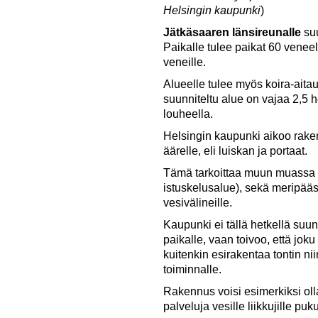
Helsingin kaupunki
)
Jätkäsaaren länsireunalle
su
Paikalle tulee paikat 60 veneell
veneille.
Alueelle tulee myös koira-aitau
suunniteltu alue on vajaa 2,5 h
louheella.
Helsingin kaupunki aikoo ra
äärelle, eli luiskan ja portaat.
Tämä tarkoittaa muun muassa ta
istuskelusalue), sekä meripääsy
vesivälineille.
Kaupunki ei tällä hetkellä suun
paikalle, vaan toivoo, että joku
kuitenkin esirakentaa tontin ni
toiminnalle.
Rakennus voisi esimerkiksi olla
palveluja vesille liikkujille p