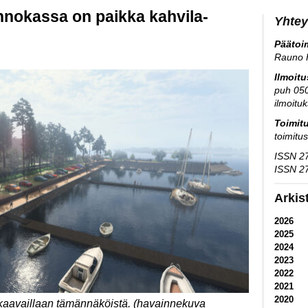
nokassa on paikka kahvila-
Yhtey
Päätoim
Rauno 
Ilmoit
puh 05
ilmoitu
Toimit
toimitu
ISSN 27
ISSN 27
Arkis
2026
2025
2024
2023
2022
2021
2020
 kaavaillaan tämännäköistä. (havainnekuva