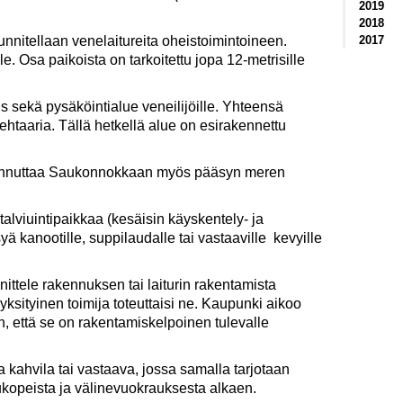
2019
2018
2017
unnitellaan venelaitureita oheistoimintoineen.
e. Osa paikoista on tarkoitettu jopa 12-metrisille
s sekä pysäköintialue veneilijöille. Yhteensä
ehtaaria. Tällä hetkellä alue on esirakennettu
kennuttaa Saukonnokkaan myös pääsyn meren
lviuintipaikkaa (kesäisin käyskentely- ja
ä kanootille, suppilaudalle tai vastaaville kevyille
nittele rakennuksen tai laiturin rakentamista
 yksityinen toimija toteuttaisi ne. Kaupunki aikoo
in, että se on rakentamiskelpoinen tulevalle
 kahvila tai vastaava, jossa samalla tarjotaan
ukukopeista ja välinevuokrauksesta alkaen.