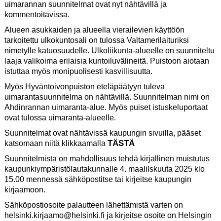
uimarannan suunnitelmat ovat nyt nähtävillä ja
kommentoitavissa.
Alueen asukkaiden ja alueella vierailevien käyttöön
tarkoitettu ulkokuntosali on tulossa Valtamerilaituriksi
nimetylle katuosuudelle. Ulkoliikunta-alueelle on suunniteltu
laaja valikoima erilaisia kuntoiluvälineitä. Puistoon aiotaan
istuttaa myös monipuolisesti kasvillisuutta.
Myös Hyväntoivonpuiston eteläpäätyyn tuleva
uimarantasuunnitelma on nähtävillä. Suunnitelman nimi on
Ahdinrannan uimaranta-alue. Myös puiset istuskeluportaat
ovat tulossa uimaranta-alueelle.
Suunnitelmat ovat nähtävissä kaupungin sivuilla, pääset
TÄSTÄ
katsomaan niitä klikkaamalla
Suunnitelmista on mahdollisuus tehdä kirjallinen muistutus
kaupunkiympäristölautakunnalle 4. maalilskuuta 2025 klo
15.00 mennessä sähköpostitse tai kirjeitse kaupungin
kirjaamoon.
Sähköpostiosoite palautteen lähettämistä varten on
helsinki.kirjaamo@helsinki.fi ja kirjeitse osoite on Helsingin