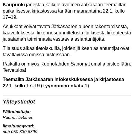
Kaupunki
järjestää kaikille avoimen Jätkäsaari-teemaillan
paikallisessa kirjastosssa tänään maanantaina 22.1. kello
17–19.
Asukkaat voivat tavata Jätkäsaaren alueen rakentamisesta,
kaavoituksesta, liikennesuunnittelusta, julkisesta liikenteestä
ja sataman toiminnasta vastaavia asiantuntijoita.
Tilaisuus alkaa tietoiskuilla, joiden jälkeen asiantuntijat ovat
tavattavissa omissa pisteissään.
Paikalla on myös Ruoholahden Sanomat omalla pisteellään.
Tervetuloa!
Teemailta Jätkäsaaren infokeskuksessa ja kirjastossa
22.1. kello 17–19 (Tyynenmerenkatu 1)
Yhteystiedot
Päätoimittaja:
Rauno Hietanen
Ilmoitusmyynti:
puh 050 330 6399