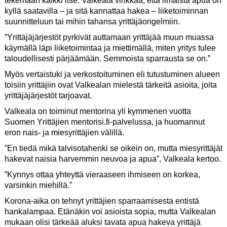
tekemään kaikki itse. Valkeala vinkkaa, että ilmaista apua on
kyllä saatavilla – ja sitä kannattaa hakea – liiketoiminnan
suunnitteluun tai mihin tahansa yrittäjäongelmiin.
”Yrittäjäjärjestöt pyrkivät auttamaan yrittäjää muun muassa
käymällä läpi liiketoimintaa ja miettimällä, miten yritys tulee
taloudellisesti pärjäämään. Semmoista sparrausta se on.”
Myös vertaistuki ja verkostoituminen eli tutustuminen alueen
toisiin yrittäjiin ovat Valkealan mielestä tärkeitä asioita, joita
yrittäjäjärjestöt tarjoavat.
Valkeala on toiminut mentorina yli kymmenen vuotta
Suomen Yrittäjien mentorisi.fi-palvelussa, ja huomannut
eron nais- ja miesyrittäjien välillä.
”En tiedä mikä talvisotahenki se oikein on, mutta miesyrittäjät
hakevat naisia harvemmin neuvoa ja apua”, Valkeala kertoo.
”Kynnys ottaa yhteyttä vieraaseen ihmiseen on korkea,
varsinkin miehillä.”
Korona-aika on tehnyt yrittäjien sparraamisesta entistä
hankalampaa. Etänäkin voi asioista sopia, mutta Valkealan
mukaan olisi tärkeää aluksi tavata apua hakeva yrittäjä