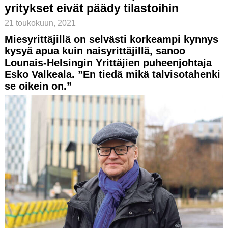
yritykset eivät päädy tilastoihin
21 toukokuun, 2021
Miesyrittäjillä on selvästi korkeampi kynnys
kysyä apua kuin naisyrittäjillä, sanoo
Lounais-Helsingin Yrittäjien puheenjohtaja
Esko Valkeala. ”En tiedä mikä talvisotahenki
se oikein on.”