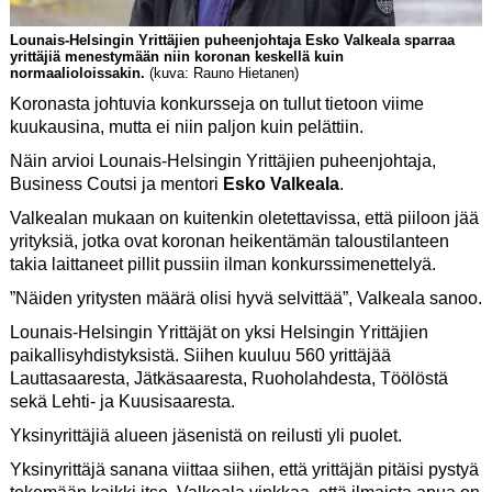
Lounais-Helsingin Yrittäjien puheenjohtaja Esko Valkeala sparraa
yrittäjiä menestymään niin koronan keskellä kuin
normaalioloissakin.
(kuva: Rauno Hietanen)
Koronasta johtuvia konkursseja on tullut tietoon viime
kuukausina, mutta ei niin paljon kuin pelättiin.
Näin arvioi Lounais-Helsingin Yrittäjien puheenjohtaja,
Business Coutsi ja mentori
Esko Valkeala
.
Valkealan mukaan on kuitenkin oletettavissa, että piiloon jää
yrityksiä, jotka ovat koronan heikentämän taloustilanteen
takia laittaneet pillit pussiin ilman konkurssimenettelyä.
”Näiden yritysten määrä olisi hyvä selvittää”, Valkeala sanoo.
Lounais-Helsingin Yrittäjät on yksi Helsingin Yrittäjien
paikallisyhdistyksistä. Siihen kuuluu 560 yrittäjää
Lauttasaaresta, Jätkäsaaresta, Ruoholahdesta, Töölöstä
sekä Lehti- ja Kuusisaaresta.
Yksinyrittäjiä alueen jäsenistä on reilusti yli puolet.
Yksinyrittäjä sanana viittaa siihen, että yrittäjän pitäisi pystyä