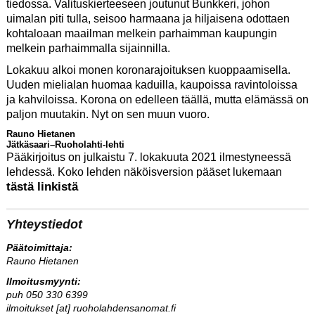
tiedossa. Valituskierteeseen joutunut Bunkkeri, johon
uimalan piti tulla, seisoo harmaana ja hiljaisena odottaen
kohtaloaan maailman melkein parhaimman kaupungin
melkein parhaimmalla sijainnilla.
Lokakuu alkoi monen koronarajoituksen kuoppaamisella.
Uuden mielialan huomaa kaduilla, kaupoissa ravintoloissa
ja kahviloissa. Korona on edelleen täällä, mutta elämässä on
paljon muutakin. Nyt on sen muun vuoro.
Rauno Hietanen
Jätkäsaari–Ruoholahti-lehti
Pääkirjoitus on julkaistu 7. lokakuuta 2021 ilmestyneessä
lehdessä. Koko lehden näköisversion pääset lukemaan
tästä linkistä
Yhteystiedot
Päätoimittaja:
Rauno Hietanen
Ilmoitusmyynti:
puh 050 330 6399
ilmoitukset [at] ruoholahdensanomat.fi