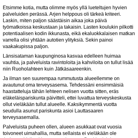
Etsimme kotia, mutta olimme myös yllä lueteltujen hyvien
palveluiden perässä. Arjen helppous oli tärkeä kriteeri.
Laskin, miten paljon säästäisin aikaa joka päivä
työmatkoissa keskustaan ja takaisin. Lasten koulukin pilkotti
potentiaalisen kodin ikkunasta, eikä ekaluokkalaisen matkan
varrella olisi yhtään autotien ylityksiä. Sekin painoi
vaakakupissa paljon.
Länsisataman kaupunginosa kasvaa edelleen huimaa
vauhtia, ja palveluista ravintoloita ja kahviloita on tullut lisää
niin Ruoholahteen kuin Jätkäsaareenkin.
Ja ilman sen suurempaa rummutusta alueellemme on
avautunut oma terveysasema. Tehdessäni ensimmäisiä
haastatteluja tähän lehteen nelisen vuotta sitten, eräs
eläkeläispariskunta päivitteli, ettei luvattua terveyskeskusta
ollut vieläkään tullut alueelle. Kaksikymmentä vuotta
seudulla asunut pariskunta asioi Lauttasaaren
terveysasemalla.
Palveluista puheen ollen, alueen asukkaat ovat vuosia
toivoneet uimahallia, mutta sellaista ei vieläkään ole