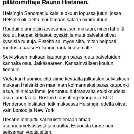
päätoimittaja Rauno Hietanen.
Helsingin Sanomat julkaisi elokuun lopussa jutun, jossa
Helsinki oli jaettu muutamaan sataan miniruutuun.
Ruuduille annettiin arvosanoja sen mukaan, miten lähellä
koulut, kaupat, kirjastot, pysäkit ja muut palvelut olivat
kyseisiä ruutuja. Pisteitä sai myös siitä, miten helposti
ruudusta pääsi Helsingin rautatieasemalle.
Selvityksen mukaan kaupungin paras ruutu palveluiden
kannalta osuu Jätkäsaareen, Kansainvälisen koulun
tienoille.
Vielä kun huomioi, että viime keväällä julkaistun selvityksen
mukaan Helsinki on maailman kolmanneksi paras kaupunki
asua, niin eipä ihme, jos tuntuu huimaavalta etuoikeudelta
asua juuri täällä. Boston Consulting Groupin ja BCC
Henderson Instituten tutkimuksessa Helsingin edellä olivat
vain Lontoo ja New York.
Hesarin lehtijuttu sai muistelemaan omaa
asunnonmetsästystä ja muuttoa Espoosta tänne noin
seitsemän vuotta sitten.