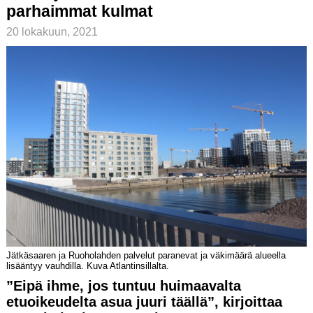
parhaimmat kulmat
20 lokakuun, 2021
Jätkäsaaren ja Ruoholahden palvelut paranevat ja väkimäärä alueella
lisääntyy vauhdilla. Kuva Atlantinsillalta.
”Eipä ihme, jos tuntuu huimaavalta
etuoikeudelta asua juuri täällä”, kirjoittaa