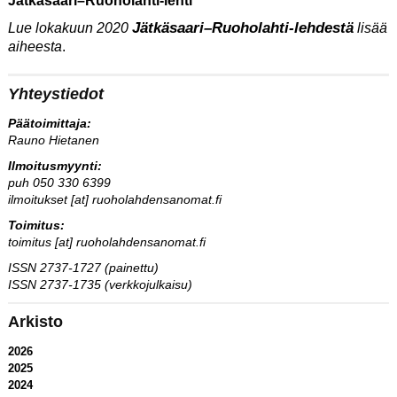
Jätkäsaari–Ruoholahti-lehti
Jätkäsaari–Ruoholahti-lehdestä
Lue lokakuun 2020
lisää
aiheesta
.
Yhteystiedot
Päätoimittaja:
Rauno Hietanen
Ilmoitusmyynti:
puh 050 330 6399
ilmoitukset [at] ruoholahdensanomat.fi
Toimitus:
toimitus [at] ruoholahdensanomat.fi
ISSN 2737-1727 (painettu)
ISSN 2737-1735 (verkkojulkaisu)
Arkisto
2026
2025
2024