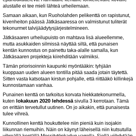
alustalle ei tee mieli lähteä urheilemaan.
Samaan aikaan, kun Ruoholahden pelikenttä on rapistunut,
kivenheiton päässä Jätkäsaaressa on valmistunut tuliterät
tekonurmet talvijäädytysjärjestelmineen.
Jätkäsaaren urheilupuisto on mahtava lisä alueellemme,
mutta asukkaiden silmissä näyttää siltä, että punaisen
kentän kunnostus on painettu taka-alalle samalla, kun
Jätkäsaaren projekteja kiirehditään valmiiksi.
Tämän priorisoinnin kaupunki myöntääkin: tyhjään
kuoppaan uuden alueen tontilla pitää saada jotain täytettä.
Sitten vasta katsotaan kirstun pohjalle, että riittääkö killinkejä
kunnostamaan vanhaa.
Punainen kenttä on tarkoitus korvata hiekkatekonurmella,
lokakuun 2020 lehdessä
kuten
sivulla 3 kerrotaan. Tämä
on erittäin tervetullut uutinen. On jo aikakin, että punaisesta
tulee vihreä.
Kunnollinen kenttä houkuttelee niin pieniä kuin isojakin
liikunnan riemuihin. Näin on käynyt läheisellä niin kutsutulla
vihreällä kentällä Messitytönkadun varrella. Siellä viihdytään