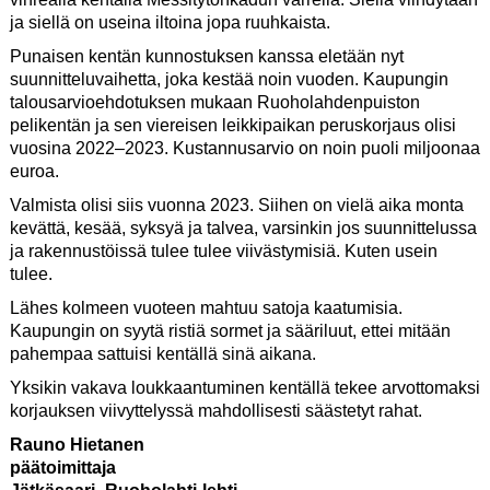
ja siellä on useina iltoina jopa ruuhkaista.
Punaisen kentän kunnostuksen kanssa eletään nyt
suunnitteluvaihetta, joka kestää noin vuoden. Kaupungin
talousarvioehdotuksen mukaan Ruoholahdenpuiston
pelikentän ja sen viereisen leikkipaikan peruskorjaus olisi
vuosina 2022–2023. Kustannusarvio on noin puoli miljoonaa
euroa.
Valmista olisi siis vuonna 2023. Siihen on vielä aika monta
kevättä, kesää, syksyä ja talvea, varsinkin jos suunnittelussa
ja rakennustöissä tulee tulee viivästymisiä. Kuten usein
tulee.
Lähes kolmeen vuoteen mahtuu satoja kaatumisia.
Kaupungin on syytä ristiä sormet ja sääriluut, ettei mitään
pahempaa sattuisi kentällä sinä aikana.
Yksikin vakava loukkaantuminen kentällä tekee arvottomaksi
korjauksen viivyttelyssä mahdollisesti säästetyt rahat.
Rauno Hietanen
päätoimittaja