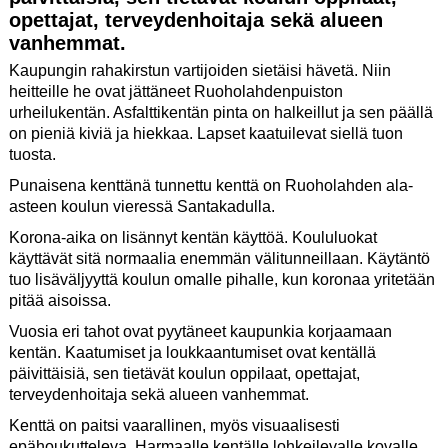
opettajat, terveydenhoitaja sekä alueen
vanhemmat.
Kaupungin rahakirstun vartijoiden sietäisi hävetä. Niin
heitteille he ovat jättäneet Ruoholahdenpuiston
urheilukentän. Asfalttikentän pinta on halkeillut ja sen päällä
on pieniä kiviä ja hiekkaa. Lapset kaatuilevat siellä tuon
tuosta.
Punaisena kenttänä tunnettu kenttä on Ruoholahden ala-
asteen koulun vieressä Santakadulla.
Korona-aika on lisännyt kentän käyttöä. Koululuokat
käyttävät sitä normaalia enemmän välitunneillaan. Käytäntö
tuo lisäväljyyttä koulun omalle pihalle, kun koronaa yritetään
pitää aisoissa.
Vuosia eri tahot ovat pyytäneet kaupunkia korjaamaan
kentän. Kaatumiset ja loukkaantumiset ovat kentällä
päivittäisiä, sen tietävät koulun oppilaat, opettajat,
terveydenhoitaja sekä alueen vanhemmat.
Kenttä on paitsi vaarallinen, myös visuaalisesti
epähoukutteleva. Harmaalle kentälle lohkeilevalle kovalle