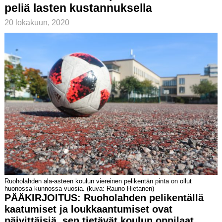
peliä lasten kustannuksella
20 lokakuun, 2020
Ruoholahden ala-asteen koulun viereinen pelikentän pinta on ollut
huonossa kunnossa vuosia. (kuva: Rauno Hietanen)
PÄÄKIRJOITUS: Ruoholahden pelikentällä
kaatumiset ja loukkaantumiset ovat
päivittäisiä, sen tietävät koulun oppilaat,