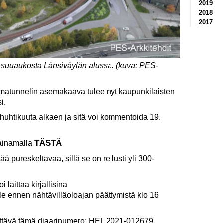
2019
2018
2017
suuaukosta Länsiväylän alussa. (kuva: PES-
tamatunnelin asemakaava tulee nyt kaupunkilaisten
i.
huhtikuuta alkaen ja sitä voi kommentoida 19.
TÄSTÄ
ainamalla
 pureskeltavaa, sillä se on reilusti yli 300-
laittaa kirjallisina
e ennen nähtävilläoloajan päättymistä klo 16
sättävä tämä diaarinumero: HEL 2021-012679.