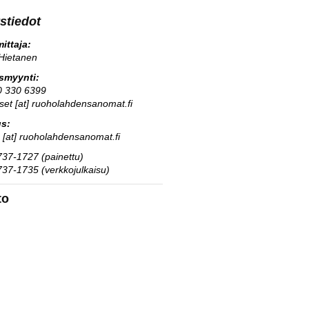
stiedot
ittaja:
Hietanen
usmyynti:
0 330 6399
kset [at] ruoholahdensanomat.fi
us:
s [at] ruoholahdensanomat.fi
37-1727 (painettu)
37-1735 (verkkojulkaisu)
to