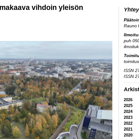
makaava vihdoin yleisön
Yhtey
Päätoim
Rauno 
Ilmoit
puh 05
ilmoitu
Toimit
toimitu
ISSN 27
ISSN 27
Arkis
2026
2025
2024
2023
2022
2021
2020