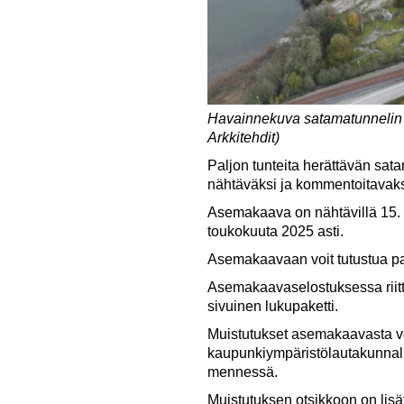
Havainnekuva satamatunnelin 
Arkkitehdit)
Paljon tunteita herättävän sa
nähtäväksi ja kommentoitavaks
Asemakaava on nähtävillä 15. 
toukokuuta 2025 asti.
Asemakaavaan voit tutustua p
Asemakaavaselostuksessa riittää
sivuinen lukupaketti.
Muistutukset asemakaavasta voi 
kaupunkiympäristölautakunnall
mennessä.
Muistutuksen otsikkoon on li