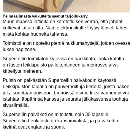
Pelimaailmasta vaikutteita saanut tarjoilukärry.
Muun muassa lattioita on korotettu sen verran, että johdot
kulkevat lattian alla. Näin elektroniikalle löytyy töpseli lähes
mistä kohtaa huonetta tahansa.
Toimistolle on ripoteltu pieniä nukkumahyttejä, joiden ovessa
lukee nap zone.
Supercellin toimitalon kyljessä on parkkitalo, jonka katolla
on lasten leikkipuisto pallokenttineen ja merirosvolaiva-
kiipeilytelineineen.
Puisto on pelkästään Supercellin päiväkodin käytössä.
Leikkipuiston laidalla on puuverhoiltuja lieriöitä, joista näkee
joka suuntaan puistoon. Lieriöissä esimerkiksi vanhempi voi
istahtaa läppärinsä kanssa ja seurata jälkikasvunsa touhuja
sivusilmällä.
Supercellin päiväkoti on mitoitettu noin 30 lapselle.
Supercellin henkilöstö on kansainvälistä, ja päiväkodin
kielinä ovat englanti ja suomi.