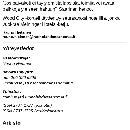
”Jos päiväkoti ei täyty omista lapsista, toimija voi avata
paikkoja yleiseen hakuun”, Saarinen kertoo.
Wood City -kortteli täydentyy seuraavaksi hotellilla, jonka
vuokraa Meininger Hotels -ketju.
Rauno Hietanen
rauno.hietanen@ruoholahdensanomat.fi
Yhteystiedot
Päätoimittaja:
Rauno Hietanen
Ilmoitusmyynti:
puh 050 330 6399
ilmoitukset [at] ruoholahdensanomat.fi
Toimitus:
toimitus [at] ruoholahdensanomat.fi
ISSN 2737-1727 (painettu)
ISSN 2737-1735 (verkkojulkaisu)
Arkisto