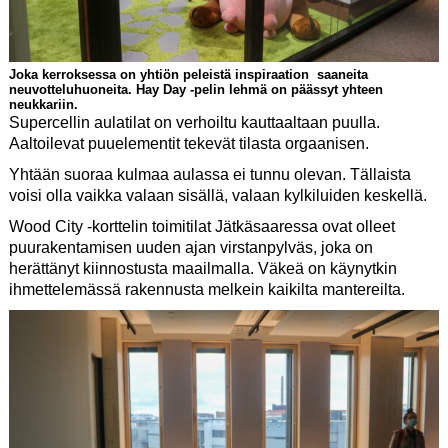
Joka kerroksessa on yhtiön peleistä inspiraation saaneita
neuvotteluhuoneita. Hay Day -pelin lehmä on päässyt yhteen
neukkariin.
Supercellin aulatilat on verhoiltu kauttaaltaan puulla.
Aaltoilevat puuelementit tekevät tilasta orgaanisen.
Yhtään suoraa kulmaa aulassa ei tunnu olevan. Tällaista
voisi olla vaikka valaan sisällä, valaan kylkiluiden keskellä.
Wood City -korttelin toimitilat Jätkäsaaressa ovat olleet
puurakentamisen uuden ajan virstanpylväs, joka on
herättänyt kiinnostusta maailmalla. Väkeä on käynytkin
ihmettelemässä rakennusta melkein kaikilta mantereilta.