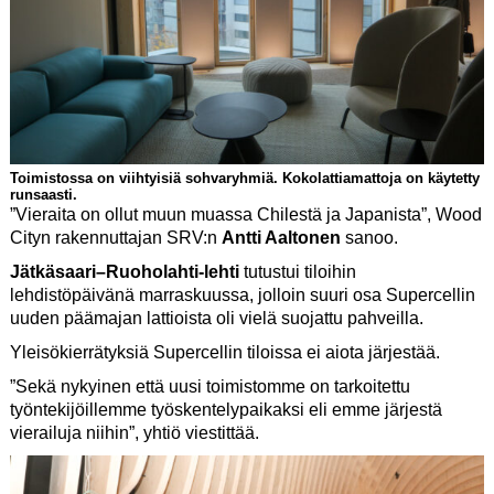
Toimistossa on viihtyisiä sohvaryhmiä. Kokolattiamattoja on käytetty
runsaasti.
”Vieraita on ollut muun muassa Chilestä ja Japanista”, Wood
Cityn rakennuttajan SRV:n
Antti Aaltonen
sanoo.
Jätkäsaari–Ruoholahti-lehti
tutustui tiloihin
lehdistöpäivänä marraskuussa, jolloin suuri osa Supercellin
uuden päämajan lattioista oli vielä suojattu pahveilla.
Yleisökierrätyksiä Supercellin tiloissa ei aiota järjestää.
”Sekä nykyinen että uusi toimistomme on tarkoitettu
työntekijöillemme työskentelypaikaksi eli emme järjestä
vierailuja niihin”, yhtiö viestittää.