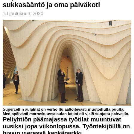
sukkasääntö ja oma päiväkoti
10 joulukuun, 2020
Supercellin aulatilat on verhoiltu aaltoilevasti muotoillulla puulla.
Mediapäivänä marraskuussa aulan lattiat oli vielä suojattu pahveilla.
Peliyhtiön päämajassa työtilat muuntuvat
uusiksi jopa viikonlopussa. Työntekijöillä on
hissin vieressä kenkäparkki.