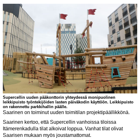
Supercellin uuden pääkonttorin yhteydessä monipuolinen
leikkipuisto työntekijöiden lasten päiväkodin käyttöön. Leikkipuisto
on rakennettu parkkihallin päälle.
Saarinen on toiminut uuden toimitilan projektipäällikkönä.
Saarinen kertoo, että Supercellin vanhoissa tiloissa
Itämerenkadulla tilat alkoivat loppua. Vanhat tilat olivat
Saarisen mukaan myös joustamattomat.