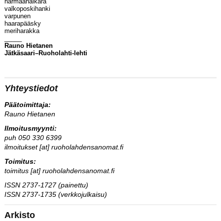
harmaahaikara
valkoposkihanki
varpunen
haarapääsky
meriharakka
_____
Rauno Hietanen
Jätkäsaari–Ruoholahti-lehti
Yhteystiedot
Päätoimittaja:
Rauno Hietanen
Ilmoitusmyynti:
puh 050 330 6399
ilmoitukset [at] ruoholahdensanomat.fi
Toimitus:
toimitus [at] ruoholahdensanomat.fi
ISSN 2737-1727 (painettu)
ISSN 2737-1735 (verkkojulkaisu)
Arkisto