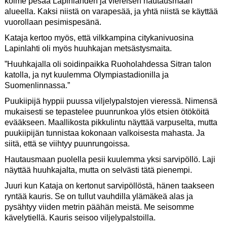
kolme pesää Lapinlahden ja viereisen hautausmaan
alueella. Kaksi niistä on varapesää, ja yhtä niistä se käyttää
vuorollaan pesimispesänä.
Kataja kertoo myös, että vilkkampina citykanivuosina
Lapinlahti oli myös huuhkajan metsästysmaita.
”Huuhkajalla oli soidinpaikka Ruoholahdessa Sitran talon
katolla, ja nyt kuulemma Olympiastadionilla ja
Suomenlinnassa.”
Puukiipijä hyppii puussa viljelypalstojen vieressä. Nimensä
mukaisesti se tepastelee puunrunkoa ylös etsien ötököitä
evääkseen. Maallikosta pikkulintu näyttää varpuselta, mutta
puukiipijän tunnistaa kokonaan valkoisesta mahasta. Ja
siitä, että se viihtyy puunrungoissa.
Hautausmaan puolella pesii kuulemma yksi sarvipöllö. Laji
näyttää huuhkajalta, mutta on selvästi tätä pienempi.
Juuri kun Kataja on kertonut sarvipöllöstä, hänen taakseen
ryntää kauris. Se on tullut vauhdilla ylämäkeä alas ja
pysähtyy viiden metrin päähän meistä. Me seisomme
kävelytiellä. Kauris seisoo viljelypalstoilla.