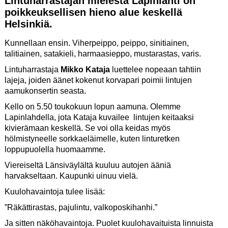
Lintuharrastajan mielestä Lapinlahti on
poikkeuksellisen hieno alue keskellä
Helsinkiä.
Kunnellaan ensin. Viherpeippo, peippo, sinitiainen,
talitiainen, satakieli, harmaasieppo, mustarastas, varis.
Lintuharrastaja
Mikko Kataja
luet­telee nopeaan tahtiin
lajeja, joiden äänet kokenut korvapari poimii lintujen
aamukonsertin seasta.
Kello on 5.50 toukokuun lopun aamuna. Olemme
Lapinlahdella, jota Kataja kuvailee lintujen keitaaksi
kivierämaan keskellä. Se voi olla keidas myös
hölmistyneelle sorkkaeläimelle, kuten linturetken
loppupuolella huomaamme.
Viereiseltä Länsiväylältä kuuluu autojen ääniä
harvakseltaan. Kaupunki uinuu vielä.
Kuulohavaintoja tulee lisää:
”Räkättirastas, pajulintu, valkoposkihanhi.”
Ja sitten näköhavaintoja. Puolet kuulohavaituista linnuista