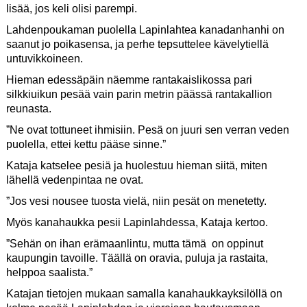
lisää, jos keli olisi parempi.
Lahdenpoukaman puolella Lapinlahtea kanadanhanhi on
saanut jo poikasensa, ja perhe tepsuttelee kävelytiellä
untuvikkoineen.
Hieman edessäpäin näemme rantakaislikossa pari
silkkiuikun pesää vain parin metrin päässä rantakallion
reunasta.
”Ne ovat tottuneet ihmisiin. Pesä on juuri sen verran veden
puolella, ettei kettu pääse sinne.”
Kataja katselee pesiä ja huolestuu hieman siitä, miten
lähellä vedenpintaa ne ovat.
”Jos vesi nousee tuosta vielä, niin pesät on menetetty.
Myös kanahaukka pesii Lapinlahdessa, Kataja kertoo.
”Sehän on ihan erämaanlintu, mutta tämä on oppinut
kaupungin tavoille. Täällä on oravia, puluja ja rastaita,
helppoa saalista.”
Katajan tietojen mukaan samalla kanahaukkayksilöllä on