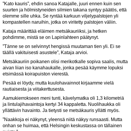
”Kato kauris”, ehdin sanoa Katajalle, juuri ennen kuin sen
suurten ja hölmistyneiden sil­mien takana syntyy päätös, että
olemme sille uhka. Se ryntää karkuun viljelypalstojen yli
kompastellen naruihin, jotka on viritetty palstojen väliin.
Kataja määrittää eläimen metsäkauriiksi, ja hetken
pohdimme, mistä se on Lapinlahteen päätynyt.
”Tänne se on selvinnyt hengissä muutaman tien yli. Ei se
täällä vakituisesti asustele”, Kataja arvioi.
Metsäkauriin poikanen olisi merikotkalle sopiva saalis, mutta
aivan liian iso kanahaukalle, jonka pesää käymme lopuksi
etsimässä koirapuiston vierestä.
Pesää ei löydy, mutta kuulohavainnot kirjaamme vielä
rautiaisesta ja viitakerttusesta.
Aamukierrokseen meni tunti, kävelymatka oli 1,3 kilometriä
ja lintulajihavaintoja kertyi 34 kappaletta. Nuolihaukka oli
yllättävin havainto. Ja tietysti se metsäkauris yllätti myös.
”Naakkoja ei näkynyt, yleensä niitä näkyy runsaasti. Mutta
onhan se huimaa, että Helsingin keskustassa on tällainen