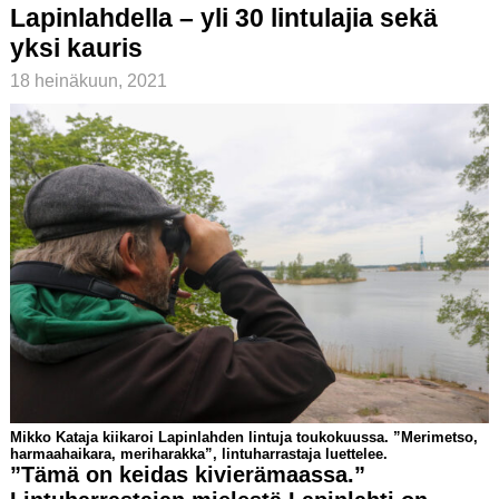
Lapinlahdella – yli 30 lintulajia sekä
yksi kauris
18 heinäkuun, 2021
Mikko Kataja kiikaroi Lapinlahden lintuja toukokuussa. ”Merimetso,
harmaahaikara, meriharakka”, lintuharrastaja luettelee.
”Tämä on keidas kivierämaassa.”