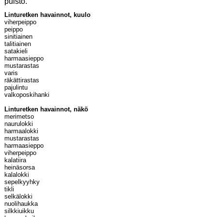
puisto.”
Linturetken havainnot, kuulo
viherpeippo
peippo
sinitiainen
talitiainen
satakieli
harmaasieppo
mustarastas
varis
räkättirastas
pajulintu
valkoposkihanki
Linturetken havainnot, näkö
merimetso
naurulokki
harmaalokki
mustarastas
harmaasieppo
viherpeippo
kalatiira
heinäsorsa
kalalokki
sepelkyyhky
tikli
selkälokki
nuolihaukka
silkkiuikku