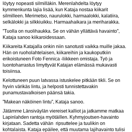
löytyy nopeasti silmilläkin. Merenlahdelta löytyy
kymmenkunta lajia lisää, kun Kataja nostaa kiikarit
silmilleen. Merimetso, naurulokki, harmaalokki, kalatiira,
selkälokki ja silkkiuikku. Harmaahaikara ja meriharakka.
”Tuolla on nuolihaukka. Se on vähän yllättävä havainto”,
Kataja sanoo kiikaroidessaan.
Kiikareita Katajalla onkin niin sanotusti vaikka muille jakaa.
Hän on ruoholahtelaisen, kiikareihin ja kaukoputkiin
erikoistuneen Foto Fennica -liikkeen omistaja. Työ ja
luontoharrastus limyttyvät Katajan elämässä mukavasti
toisiinsa.
Kelottuneen puun latvassa istuskelee pitkään tikli. Se on
hyvin värikäs lintu, ja helposti tunnistettavakin
punamustavalkoisen päänsä takia.
”Makean näköinen lintu”, Kataja sanoo.
Jätämme Länsiväylän viereiset kalliot ja jatkamme matkaa
Lapinlahden rantoja myötäillen. Kyhmyjoutsen-havainto
kirjataan. Sadetta vähän ripsuttelee ja tuulikin on
kohtalaista. Kataja epäilee, että muutama lajihavainto tulisi