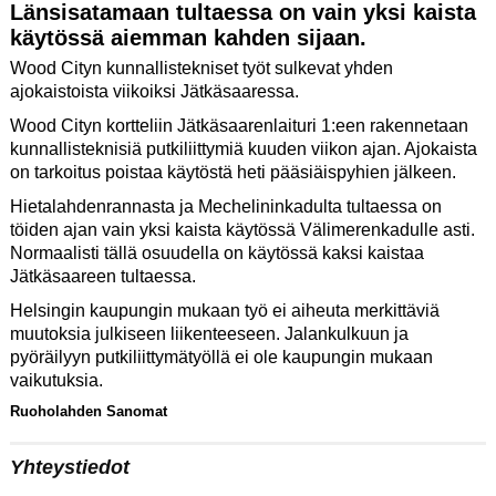
Länsisatamaan tultaessa on vain yksi kaista
käytössä aiemman kahden sijaan.
Wood Cityn kunnallistekniset työt sulkevat yhden
ajokaistoista viikoiksi Jätkäsaaressa.
Wood Cityn kortteliin Jätkäsaarenlaituri 1:een rakennetaan
kunnallisteknisiä putkiliittymiä kuuden viikon ajan. Ajokaista
on tarkoitus poistaa käytöstä heti pääsiäispyhien jälkeen.
Hietalahdenrannasta ja Mechelininkadulta tultaessa on
töiden ajan vain yksi kaista käytössä Välimerenkadulle asti.
Normaalisti tällä osuudella on käytössä kaksi kaistaa
Jätkäsaareen tultaessa.
Helsingin kaupungin mukaan työ ei aiheuta merkittäviä
muutoksia julkiseen liikenteeseen. Jalankulkuun ja
pyöräilyyn putkiliittymätyöllä ei ole kaupungin mukaan
vaikutuksia.
Ruoholahden Sanomat
Yhteystiedot