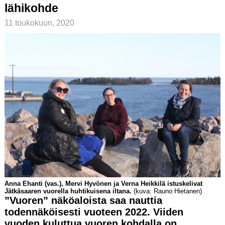
lähikohde
11 toukokuun, 2020
Anna Ehanti (vas.), Mervi Hyvönen ja Verna Heikkilä istuskelivat
Jätkäsaaren vuorella huhtikuisena iltana.
(kuva: Rauno Hietanen)
”Vuoren” näköaloista saa nauttia
todennäköisesti vuoteen 2022. Viiden
vuoden kuluttua vuoren kohdalla on