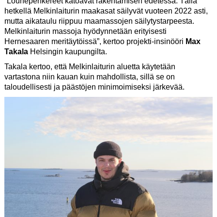
”Louhepenkereet katoavat rakentamisen edetessä. Tällä
hetkellä Melkinlaiturin maakasat säilyvät vuoteen 2022 asti,
mutta aikataulu riippuu maamassojen säilytystarpeesta.
Melkinlaiturin massoja hyödynnetään erityisesti
Hernesaaren meritäytöissä”, kertoo projekti-insinööri
Max
Takala
Helsingin kaupungilta.
Takala kertoo, että Melkinlaiturin aluetta käytetään
vartastona niin kauan kuin mahdollista, sillä se on
taloudellisesti ja päästöjen minimoimiseksi järkevää.