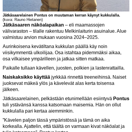
Jätkäsaarelainen Pontus on muutaman kerran käynyt kukkulalla.
(kuva: Rauno Hietanen)
Jätkäsaaren näköalapaikan
– eli maamassojen
välivaraston – tilalle rakentuu Melkinlaiturin asuinalue. Alue
valmistuu arvion mukaan vuosina 2024–2025.
Aurinkoisena kevätiltana kukkulan päällä käy noin
viisikymmentä ulkoilijaa. Osa istahtaa pidemmäksi aikaa,
osa vilkaisee ympärilleen ja jatkaa sitten matkaa.
Paikalle tullaan kävellen, juosten, polkien ja lastenrattailla.
Naiskaksikko käyttää
jyrkkää rinnettä treeneihinsä. Naiset
juoksevat mäkeä ylös ja kävelevät alas kerta toisensa
jälkeen.
Jätkäsaarelainen, pelkästään etunimellään esiintyvä
Pontus
tuli ystävänsä kanssa katsomaan maisemia. Hän on ollut
kukkulalla pari kertaa aiemminkin.
”Kävelen paljon tässä ympäristössä ja tämä on aika
korkealla. Ajattelin, että täältä on varmaan kivat näköalat ja