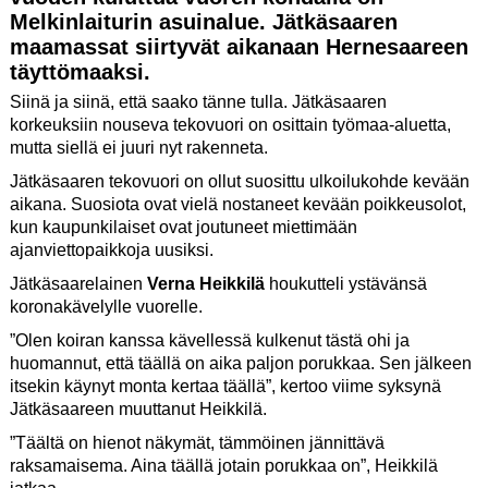
Melkinlaiturin asuinalue. Jätkäsaaren
maamassat siirtyvät aikanaan Hernesaareen
täyttömaaksi.
Siinä ja siinä, että saako tänne tulla. Jätkäsaaren
korkeuksiin nouseva tekovuori on osittain työmaa-aluetta,
mutta siellä ei juuri nyt rakenneta.
Jätkäsaaren tekovuori on ollut suosittu ulkoilukohde kevään
aikana. Suosiota ovat vielä nostaneet kevään poikkeusolot,
kun kaupunkilaiset ovat joutuneet miettimään
ajanviettopaikkoja uusiksi.
Jätkäsaarelainen
Verna Heikkilä
houkutteli ystävänsä
koronakävelylle vuorelle.
”Olen koiran kanssa kävellessä kulkenut tästä ohi ja
huomannut, että täällä on aika paljon porukkaa. Sen jälkeen
itsekin käynyt monta kertaa täällä”, kertoo viime syksynä
Jätkäsaareen muuttanut Heikkilä.
”Täältä on hienot näkymät, tämmöinen jännittävä
raksamaisema. Aina täällä jotain porukkaa on”, Heikkilä