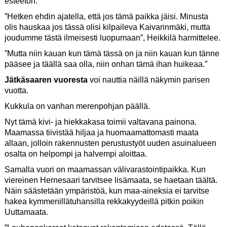
esteetön.
”Hetken ehdin ajatella, että jos tämä paikka jäisi. Minusta
olis hauskaa jos tässä olisi kilpaileva Kaivarinmäki, mutta
joudumme tästä ilmeisesti luopumaan”, Heikkilä harmittelee.
”Mutta niin kauan kun tämä tässä on ja niin kauan kun tänne
pääsee ja täällä saa olla, niin onhan tämä ihan huikeaa.”
Jätkäsaaren vuoresta
voi nauttia näillä näkymin parisen
vuotta.
Kukkula on vanhan merenpohjan päällä.
Nyt tämä kivi- ja hiekkakasa toimii valtavana painona.
Maamassa tiivistää hiljaa ja huomaamattomasti maata
allaan, jolloin rakennusten perustustyöt uuden asuinalueen
osalta on helpompi ja halvempi aloittaa.
Samalla vuori on maamassan välivarastointipaikka. Kun
viereinen Hernesaari tarvitsee lisämaata, se haetaan täältä.
Näin säästetään ympäristöä, kun maa-aineksia ei tarvitse
hakea kymmenillätuhansilla rekkakyydeillä pitkin poikin
Uuttamaata.