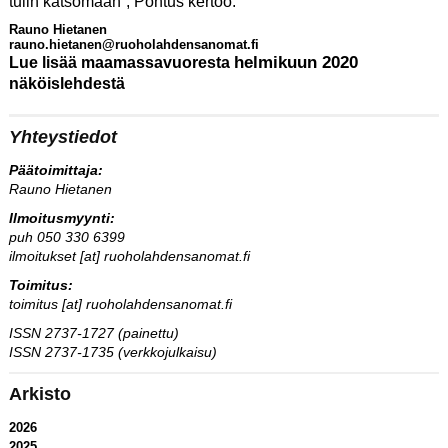
tulin katsomaan”, Pontus kertoo.
Rauno Hietanen
rauno.hietanen@ruoholahdensanomat.fi
helmikuun 2020
Lue lisää maamassavuoresta
näköislehdestä
Yhteystiedot
Päätoimittaja:
Rauno Hietanen
Ilmoitusmyynti:
puh 050 330 6399
ilmoitukset [at] ruoholahdensanomat.fi
Toimitus:
toimitus [at] ruoholahdensanomat.fi
ISSN 2737-1727 (painettu)
ISSN 2737-1735 (verkkojulkaisu)
Arkisto
2026
2025