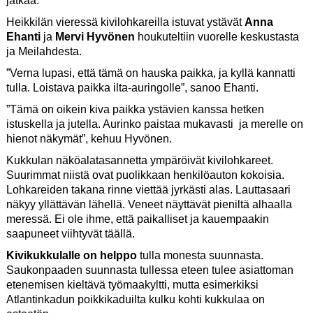
jatkaa.
Heikkilän vieressä kivilohkareilla istuvat ystävät
Anna
Ehanti
ja
Mervi Hyvönen
houkuteltiin vuorelle keskustasta
ja Meilahdesta.
”Verna lupasi, että tämä on hauska paikka, ja kyllä kannatti
tulla. Loistava paikka ilta-auringolle”, sanoo Ehanti.
”Tämä on oikein kiva paikka ystävien kanssa hetken
istuskella ja jutella. Aurinko paistaa mukavasti ja merelle on
hienot näkymät”, kehuu Hyvönen.
Kukkulan näköalatasannetta ympäröivät kivilohkareet.
Suurimmat niistä ovat puolikkaan henkilöauton kokoisia.
Lohkareiden takana rinne viettää jyrkästi alas. Lauttasaari
näkyy yllättävän lähellä. Veneet näyttävät pieniltä alhaalla
meressä. Ei ole ihme, että paikalliset ja kauempaakin
saapuneet viihtyvät täällä.
Kivikukkulalle on helppo
tulla monesta suunnasta.
Saukonpaaden suunnasta tullessa eteen tulee asiattoman
etenemisen kieltävä työmaakyltti, mutta esimerkiksi
Atlantinkadun poikkikaduilta kulku kohti kukkulaa on