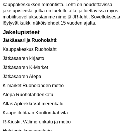
kauppakeskuksen remontista. Lehti on noudettavissa
jakelupisteistä, jotka on lueteltu alla, ja luettavissa myös
mobiilisovelluksestamme nimeltä JR-lehti. Sovelluksesta
löytyvät kaikki näköislehdet 15 vuoden ajalta.
Jakelupisteet
Jätkäsaari ja Ruoholahti:
Kauppakeskus Ruoholahti
Jätkäsaaren kirjasto
Jätkäsaaren K-Market
Jätkäsaaren Alepa
K-market Ruoholahden metro
Alepa Ruoholahdenkatu
Atlas Apteekki Välimerenkatu
Kaapelitehtaan Konttori-kahvila
R-Kioskit Välimerenkatu ja metro
Helsingin konservatorio