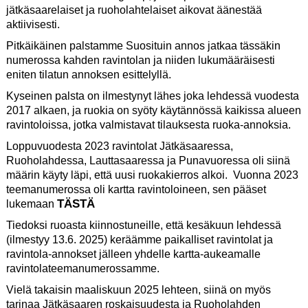
jätkäsaarelaiset ja ruoholahtelaiset aikovat äänestää
aktiivisesti.
Pitkäikäinen palstamme Suosituin annos jatkaa tässäkin
numerossa kahden ravintolan ja niiden lukumääräisesti
eniten tilatun annoksen esittelyllä.
Kyseinen palsta on ilmestynyt lähes joka lehdessä vuodesta
2017 alkaen, ja ruokia on syöty käytännössä kaikissa alueen
ravintoloissa, jotka valmistavat tilauksesta ruoka-annoksia.
Loppuvuodesta 2023 ravintolat Jätkäsaaressa,
Ruoholahdessa, Lauttasaaressa ja Punavuoressa oli siinä
määrin käyty läpi, että uusi ruokakierros alkoi. Vuonna 2023
teemanumerossa oli kartta ravintoloineen, sen pääset
TÄSTÄ
lukemaan
Tiedoksi ruoasta kiinnostuneille, että kesäkuun lehdessä
(ilmestyy 13.6. 2025) keräämme paikalliset ravintolat ja
ravintola-annokset jälleen yhdelle kartta-aukeamalle
ravintolateemanumerossamme.
Vielä takaisin maaliskuun 2025 lehteen, siinä on myös
tarinaa Jätkäsaaren roskaisuudesta ja Ruoholahden