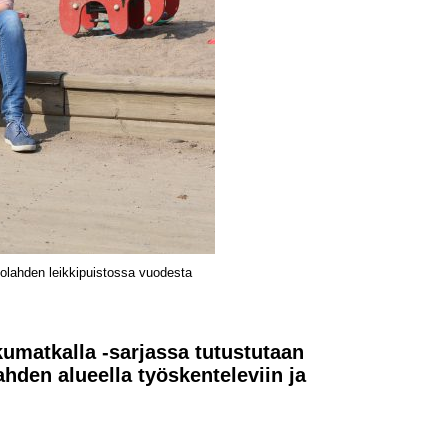
olahden leikkipuistossa vuodesta
kumatkalla -sarjassa tutustutaan
hden alueella työskenteleviin ja