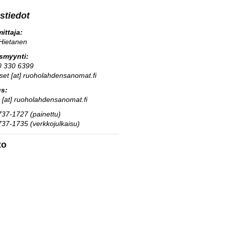
stiedot
ittaja:
Hietanen
usmyynti:
0 330 6399
kset [at] ruoholahdensanomat.fi
us:
s [at] ruoholahdensanomat.fi
37-1727 (painettu)
37-1735 (verkkojulkaisu)
to