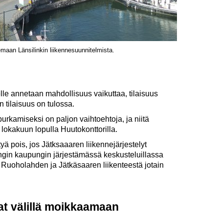
maan Länsilinkin liikennesuunnitelmista.
elle annetaan mahdollisuus vaikuttaa, tilaisuus
n tilaisuus on tulossa.
urkamiseksi on paljon vaihtoehtoja, ja niitä
 lokakuun lopulla Huutokonttorilla.
tyä pois, jos Jätksaaaren liikennejärjestelyt
ngin kaupungin järjestämässä keskusteluillassa
ka Ruoholahden ja Jätkäsaaren liikenteestä jotain
vat välillä moikkaamaan