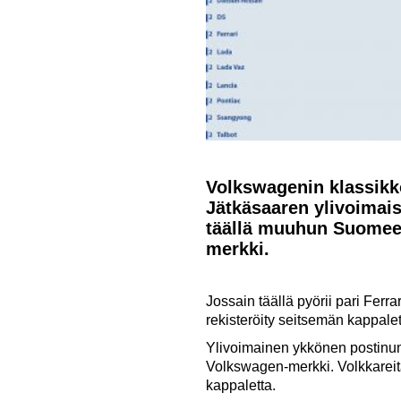
Volkswagenin klassikk
Jätkäsaaren ylivoimai
täällä muuhun Suomeen
merkki.
Jossain täällä pyörii pari Fer
rekisteröity seitsemän kappalet
Ylivoimainen ykkönen postinum
Volkswagen-merkki. Volkkareit
kappaletta.