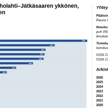
holahti–Jätkäsaaren ykkönen,
Yhtey
en
Päätoim
Rauno 
Ilmoit
puh 05
ilmoitu
Toimit
toimitu
ISSN 27
ISSN 27
Arkis
2026
2025
2024
2023
2022
2021
2020