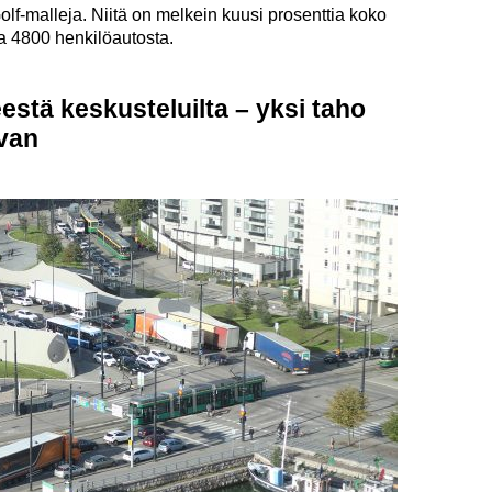
lf-malleja. Niitä on melkein kuusi prosenttia koko
sta 4800 henkilöautosta.
estä keskusteluilta – yksi taho
uvan