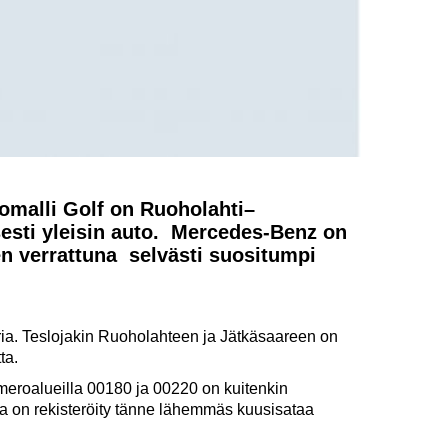
omalli Golf on Ruoholahti–
sesti yleisin auto. Mercedes-Benz on
 verrattuna selvästi suositumpi
raria. Teslojakin Ruoholahteen ja Jätkäsaareen on
ta.
eroalueilla 00180 ja 00220 on kuitenkin
a on rekisteröity tänne lähemmäs kuusisataa