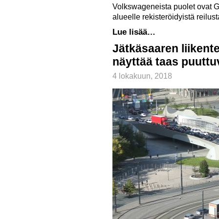
Volkswageneista puolet ovat Go
alueelle rekisteröidyistä reilu
Lue lisää…
Jätkäsaaren liikente
näyttää taas puutt
4 lokakuun, 2018