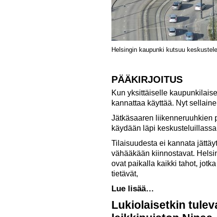
Helsingin kaupunki kutsuu keskustele
PÄÄKIRJOITUS
Kun yksittäiselle kaupunkilais
kannattaa käyttää. Nyt sellaine
Jätkäsaaren liikenneruuhkien p
käydään läpi keskusteluillassa
Tilaisuudesta ei kannata jättäy
vähääkään kiinnostavat. Helsi
ovat paikalla kaikki tahot, jot
tietävät,
Lue lisää…
Lukiolaisetkin tule